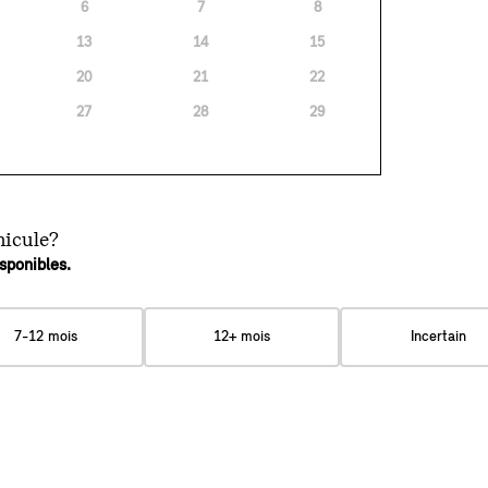
6
7
8
13
14
15
20
21
22
27
28
29
hicule?
sponibles.
7-12 mois
12+ mois
Incertain