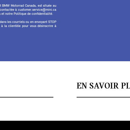
et BMW Motorrad Canada, est située au
e contactée à customer.service@mini.ca
et notre Politique de confidentialité.
 dans les courriels ou en envoyant STOP
 la clientèle pour vous désinscrire à
EN SAVOIR P