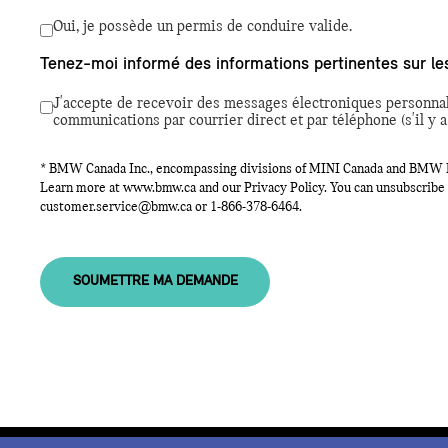
Oui, je possède un permis de conduire valide.
Tenez-moi informé des informations pertinentes sur les
J'accepte de recevoir des messages électroniques personna
communications par courrier direct et par téléphone (s'il y a 
* BMW Canada Inc., encompassing divisions of MINI Canada and BMW Mot
Learn more at
www.bmw.ca
and our Privacy Policy. You can unsubscribe 
customer.service@bmw.ca
or
1-866-378-6464
.
SOUMETTRE MA DEMANDE