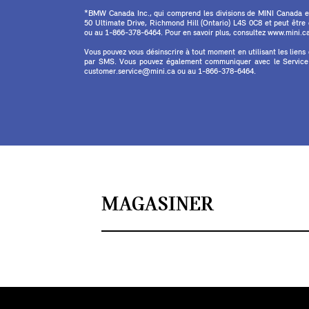
*BMW Canada Inc., qui comprend les divisions de MINI Canada 
50 Ultimate Drive, Richmond Hill (Ontario) L4S 0C8 et peut êtr
ou au 1-866-378-6464. Pour en savoir plus, consultez www.mini.ca 
Vous pouvez vous désinscrire à tout moment en utilisant les liens
par SMS. Vous pouvez également communiquer avec le Service à
customer.service@mini.ca ou au 1-866-378-6464.
MAGASINER