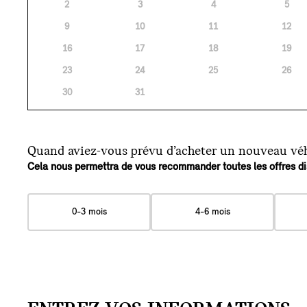
2
3
4
5
9
10
11
12
16
17
18
19
23
24
25
26
30
31
Quand aviez-vous prévu d’acheter un nouveau vé
Cela nous permettra de vous recommander toutes les offres di
0-3 mois
4-6 mois