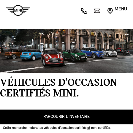
MENU
VÉHICULES D’OCCASION
CERTIFIÉS MINI.
PARCOURIR L’INVENTAIRE
Cette recherche inclura les véhicules d’occasion certifiés
et
non-certifiés.