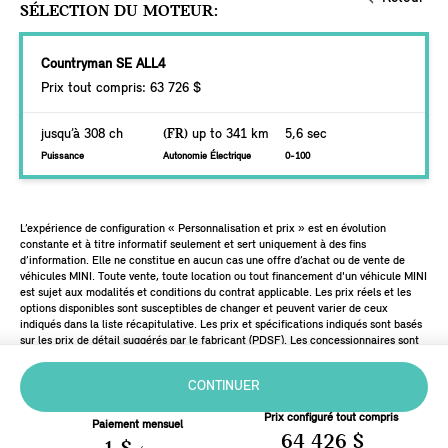
SÉLECTION DU MOTEUR:
Countryman SE ALL4
Prix tout compris: 63 726 $
jusqu’à 308 ch
(FR)
up to 341 km
5,6 sec
Puissance
Autonomie Électrique
0-100
L’expérience de configuration « Personnalisation et prix » est en évolution
constante et à titre informatif seulement et sert uniquement à des fins
d’information. Elle ne constitue en aucun cas une offre d’achat ou de vente de
véhicules MINI. Toute vente, toute location ou tout financement d'un véhicule MINI
est sujet aux modalités et conditions du contrat applicable. Les prix réels et les
options disponibles sont susceptibles de changer et peuvent varier de ceux
indiqués dans la liste récapitulative. Les prix et spécifications indiqués sont basés
sur les prix de détail suggérés par le fabricant (PDSF). Les concessionnaires sont
libres de fixer leurs propres prix.
CONTINUER
Prix configuré tout compris
Paiement mensuel
64 426 $